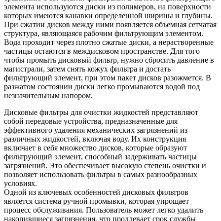
элемента используются диски из полимеров, на поверхности
которых имеются канавки определенной ширины и глубины.
При сжатии дисков между ними появляется объемная сетчатая
структура, являющаяся рабочим фильтрующим элементом.
Вода проходит через плотно сжатые диски, а нерастворенные
частицы остаются в междисковом пространстве. Для того
чтобы промыть дисковый фильтр, нужно сбросить давление в
магистрали, затем снять кожух фильтра и достать
фильтрующий элемент, при этом пакет дисков разожмется. В
разжатом состоянии диски легко промываются водой под
незначительным напором.
Дисковые фильтры для очистки жидкостей представляют
собой передовые устройства, предназначенные для
эффективного удаления механических загрязнений из
различных жидкостей, включая воду. Их конструкция
включает в себя множество дисков, которые образуют
фильтрующий элемент, способный задерживать частицы
загрязнений. Это обеспечивает высокую степень очистки и
позволяет использовать фильтры в самых разнообразных
условиях.
Одной из ключевых особенностей дисковых фильтров
является система ручной промывки, которая упрощает
процесс обслуживания. Пользователь может легко удалить
накопившиеся загрязнения, что продлевает срок службы