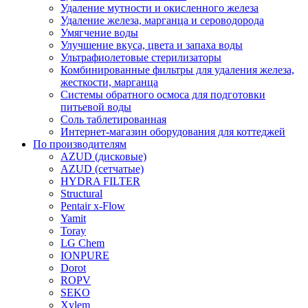
Удаление мутности и окисленного железа
Удаление железа, марганца и сероводорода
Умягчение воды
Улучшение вкуса, цвета и запаха воды
Ультрафиолетовые стерилизаторы
Комбинированные фильтры для удаления железа,
жесткости, марганца
Системы обратного осмоса для подготовки
питьевой воды
Соль таблетированная
Интернет-магазин оборудования для коттеджей
По производителям
AZUD (дисковые)
AZUD (сетчатые)
HYDRA FILTER
Structural
Pentair x-Flow
Yamit
Toray
LG Chem
IONPURE
Dorot
ROPV
SEKO
Xylem