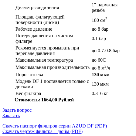
1″ наружная
Диаметр соединения
резьба
Площадь фильтрующей
2
180 см
поверхности (диски)
Рабочее давление
до 8 бар
Потеря давления на чистом
0.1 бар
фильтре
Рекомендуется промывать при
до 0.7-0.8 бар
перепаде давления
Максимальная температура
до 60С
3
Максимальная производительность
до 6 м
/ч
Порог отсева
130 мкм
Модель DF 1 поставляется только с
130 мкм
дисками
Вес фильтра
0.316 кг
Стоимость: 1664,00 Рублей
Задать вопрос
Заказать
Скачать паспорт фильтров серии AZUD DF (PDF)
Скачать чертеж фильтра 1 дюйм (PDF)