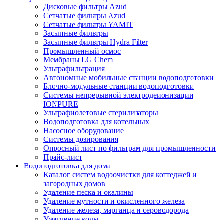
Дисковые фильтры Azud
Сетчатые фильтры Azud
Сетчатые фильтры YAMIT
Засыпные фильтры
Засыпные фильтры Hydra Filter
Промышленный осмос
Мембраны LG Chem
Ультрафильтрация
Автономные мобильные станции водоподготовки
Блочно-модульные станции водоподготовки
Системы непрерывной электродеионизации
IONPURE
Ультрафиолетовые стерилизаторы
Водоподготовка для котельных
Насосное оборудование
Системы дозирования
Опросный лист по фильтрам для промышленности
Прайс-лист
Водоподготовка для дома
Каталог систем водоочистки для коттеджей и
загородных домов
Удаление песка и окалины
Удаление мутности и окисленного железа
Удаление железа, марганца и сероводорода
Умягчение воды