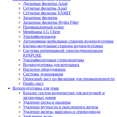
Дисковые фильтры Azud
Сетчатые фильтры Azud
Сетчатые фильтры YAMIT
Засыпные фильтры
Засыпные фильтры Hydra Filter
Промышленный осмос
Мембраны LG Chem
Ультрафильтрация
Автономные мобильные станции водоподготовки
Блочно-модульные станции водоподготовки
Системы непрерывной электродеионизации
IONPURE
Ультрафиолетовые стерилизаторы
Водоподготовка для котельных
Насосное оборудование
Системы дозирования
Опросный лист по фильтрам для промышленности
Прайс-лист
Водоподготовка для дома
Каталог систем водоочистки для коттеджей и
загородных домов
Удаление песка и окалины
Удаление мутности и окисленного железа
Удаление железа, марганца и сероводорода
Умягчение воды