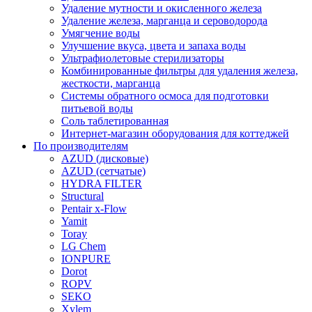
Удаление мутности и окисленного железа
Удаление железа, марганца и сероводорода
Умягчение воды
Улучшение вкуса, цвета и запаха воды
Ультрафиолетовые стерилизаторы
Комбинированные фильтры для удаления железа,
жесткости, марганца
Системы обратного осмоса для подготовки
питьевой воды
Соль таблетированная
Интернет-магазин оборудования для коттеджей
По производителям
AZUD (дисковые)
AZUD (сетчатые)
HYDRA FILTER
Structural
Pentair x-Flow
Yamit
Toray
LG Chem
IONPURE
Dorot
ROPV
SEKO
Xylem