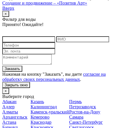
Создание и продвижение – «Позитив Арт»
Вверх
×
Фильтр для воды
Принято! Ожидайте!
Заказать
Нажимая на кнопку "
Заказать
", вы даете
согласие на
обработку своих персональных данных
.
Закрыть окно
×
Выберите город
Абакан
Казань
Пермь
Адлер
Калининград
Петрозаводск
Алматы
Каменск-уральский
Ростов-на-Дону
Архангельск
Кемерово
Самара
Астана
Краснодар
Санкт-Петербург
Барнаул
Красноярск
Светлогорск