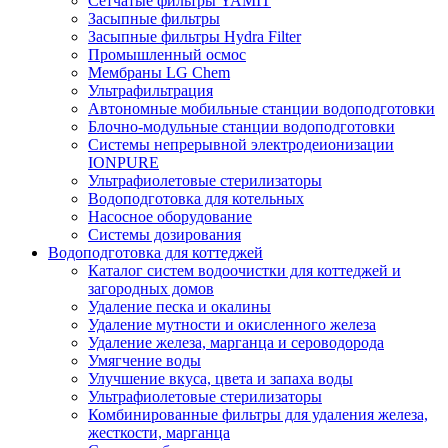
Сетчатые фильтры YAMIT
Засыпные фильтры
Засыпные фильтры Hydra Filter
Промышленный осмос
Мембраны LG Chem
Ультрафильтрация
Автономные мобильные станции водоподготовки
Блочно-модульные станции водоподготовки
Системы непрерывной электродеионизации
IONPURE
Ультрафиолетовые стерилизаторы
Водоподготовка для котельных
Насосное оборудование
Системы дозирования
Водоподготовка для коттеджей
Каталог систем водоочистки для коттеджей и
загородных домов
Удаление песка и окалины
Удаление мутности и окисленного железа
Удаление железа, марганца и сероводорода
Умягчение воды
Улучшение вкуса, цвета и запаха воды
Ультрафиолетовые стерилизаторы
Комбинированные фильтры для удаления железа,
жесткости, марганца