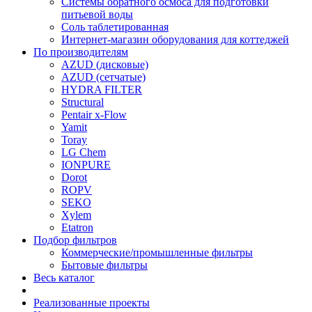
Системы обратного осмоса для подготовки
питьевой воды
Соль таблетированная
Интернет-магазин оборудования для коттеджей
По производителям
AZUD (дисковые)
AZUD (сетчатые)
HYDRA FILTER
Structural
Pentair x-Flow
Yamit
Toray
LG Chem
IONPURE
Dorot
ROPV
SEKO
Xylem
Etatron
Подбор фильтров
Коммерческие/промышленные фильтры
Бытовые фильтры
Весь каталог
Реализованные проекты